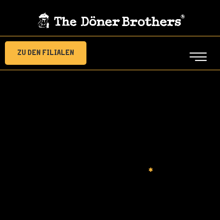
Zu den Filialen
Hast du dein Passwort vergessen? Bitte gib deinen
Benutzernamen oder E-Mail-Adresse ein. Du
erhältst einen Link per E-Mail, womit du dir ein
neues Passwort erstellen kannst.
Benutzername oder E-Mail-Adresse
*